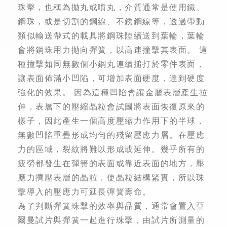
珠擊，也稱為拋丸或噴丸，介質通常是使用鐵、
鋼珠，或是切割的鋼線、不銹鋼線等，透過帶動
類似輸送帶式的載具將鋼珠陸續送到葉輪，葉輪
會將鋼珠用力拋向彈簧，以高速撞擊其表面。 這
種撞擊如同無數個小鋼丸連續搥打於零件表面，
讓表面佈滿小凹陷，可增加表面硬度，達到硬度
強化的效果。 因為這種凹陷會讓金屬表層產生拉
伸，表層下的壓縮晶粒會試圖將表面恢復原來的
樣子，因此產生一個高度壓縮力作用下的半球，
無數凹陷重疊形成均勻的殘留壓應力層。在壓應
力的區域，裂紋將難以形成或延伸。幾乎所有的
疲勞都發生在彈簧的表面或靠近表面的地方，壓
應力擠壓表層的晶粒，使晶粒結構緊實，所以珠
擊導入的壓應力可延長彈簧壽命。
為了判斷彈簧珠擊的效率與品質，通常會置入亞
爾曼試片與彈簧一起進行珠擊，由試片所測量的