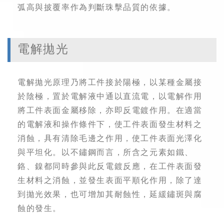
弧高與披覆率作為判斷珠擊品質的依據。
電解拋光
電解拋光原理乃將工件接於陽極，以某種金屬接
於陰極，置於電解液中通以直流電，以電解作用
將工件表面金屬移除，亦即反電鍍作用。在適當
的電解液和操作條件下，使工件表面發生材料之
消蝕，具有清除毛邊之作用，使工件表面光澤化
與平坦化。以不鏽鋼而言，所含之元素如鐵、
鉻、鎳都同時參與此反電鍍反應，在工件表面發
生材料之消蝕，並發生表面平順化作用，除了達
到拋光效果，也可增加其耐蝕性，延緩鏽斑與腐
蝕的發生。