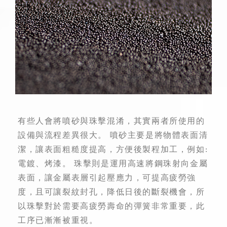
有些人會將噴砂與珠擊混淆，其實兩者所使用的
設備與流程差異很大。 噴砂主要是將物體表面清
潔，讓表面粗糙度提高，方便後製程加工，例如:
電鍍、烤漆。 珠擊則是運用高速將鋼珠射向金屬
表面，讓金屬表層引起壓應力，可提高疲勞強
度，且可讓裂紋封孔，降低日後的斷裂機會，所
以珠擊對於需要高疲勞壽命的彈簧非常重要，此
工序已漸漸被重視。