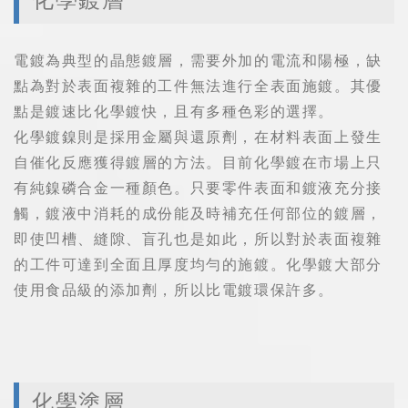
化學鍍層
電鍍為典型的晶態鍍層，需要外加的電流和陽極，缺
點為對於表面複雜的工件無法進行全表面施鍍。其優
點是鍍速比化學鍍快，且有多種色彩的選擇。
化學鍍鎳則是採用金屬與還原劑，在材料表面上發生
自催化反應獲得鍍層的方法。目前化學鍍在市場上只
有純鎳磷合金一種顏色。只要零件表面和鍍液充分接
觸，鍍液中消耗的成份能及時補充任何部位的鍍層，
即使凹槽、縫隙、盲孔也是如此，所以對於表面複雜
的工件可達到全面且厚度均勻的施鍍。化學鍍大部分
使用食品級的添加劑，所以比電鍍環保許多。
化學塗層